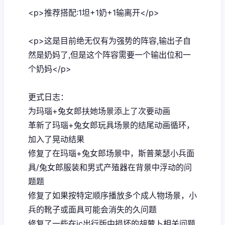
<p>推荐搭配:1坦+1奶+1输离开</p>
<p>这是目前绝无仅有为强势的阵容,输出子自
然是奶妈了,但是这个阵容需要一个输出位和一
个奶妈</p>
更式日志：
为玛瑙+兔女郎扶她场景添上了次要动画
革新了玛瑙+兔女郎玩具场景的结尾动画循环，
加入了晃动结果
修复了在玛瑙+兔女郎场景中，斯普莱瑟小兵面
具/兔女郎服装和男式产殖器在背景中浮动的问
题题
修复了如果按特定顺序播放多个成人物场景，小
兵的靴子或面具可能会消失的久问题
修复了一些在ic出行版中损坏的胡萝卜相关问题